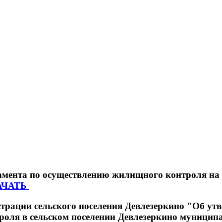
та по осуществлению жилищного контроля на 
АЧАТЬ
рации сельского поселения Девлезеркино "Об ут
оля в сельском поселении Девлезеркино муницип