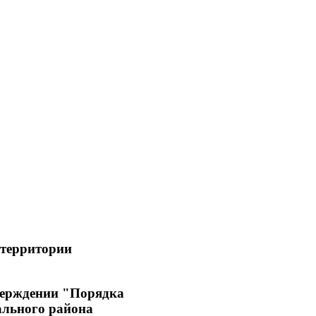
территории
верждении "Порядка
ального района